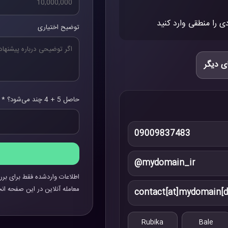
ی را منطقی وارد کنید
توضیح اختیاری
ی دیگر
حاصل 5 + 4 چند می‌شود؟ *
09009837483
@mydomain_ir
اطلاعات واردشده فقط برای برر
معامله آنلاین در این صفحه انج
contact[at]mydomain[d
Rubika
Bale